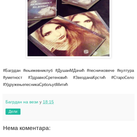
#Багрдан #књижевниклуб #ДушанМДачић #песничковече #култура
#уметност #ЗдравкоСретеновић #ЗвезданаКрстић #СтароСелo
#УдружењепесникаСрбољубМитић
Багрдан на вези
у
18:15
Дели
Нема коментара: