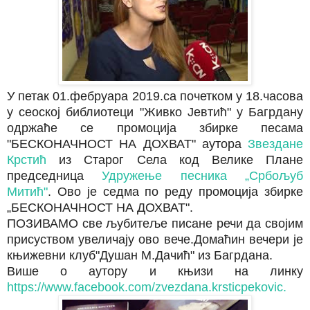
У петак 01.фебруара 2019.са почетком у 18.часова
у сеоској библиотеци "Живко Јевтић" у Багрдану
одржаће се промоција збирке песама
"БЕСКОНАЧНОСТ НА ДОХВАТ" аутора
Звездане
Крстић
из Старог Села код Велике Плане
председница
Удружење песника „Србољуб
Митић"
.
Ово је седма по реду промоција збирке
„БЕСКОНАЧНОСТ НА ДОХВАТ".
ПОЗИВАМО све љубитеље писане речи да својим
присуством увеличају ово вече.Домаћин вечери је
књижевни клуб"Душан М.Дачић" из Багрдана.
Више о аутору и књизи на линку
https://www.facebook.com/zvezdana.krsticpekovic.