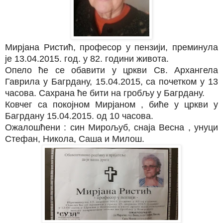
Мирјана Ристић, професор у пензији, преминула
је 13.04.2015. год. у 82. години живота.
Опело ће се обавити у цркви Св. Архангела
Гаврила у Багрдану, 15.04.2015, са почетком у 13
часова. Сахрана ће бити на гробљу у Багрдану.
Ковчег са покојном Мирјаном , биће у цркви у
Багрдану 15.04.2015. од 10 часова.
Ожалошћени : син Мирољуб, снаја Весна , унуци
Стефан, Никола, Саша и Милош.