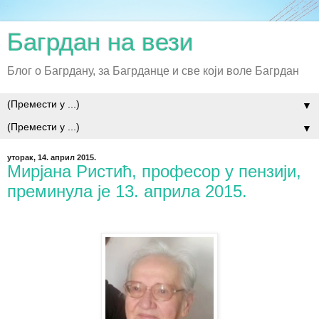
Багрдан на вези
Блог о Багрдану, за Багрданце и све који воле Багрдан
▼
▼
уторак, 14. април 2015.
Мирјана Ристић, професор у пензији,
преминула је 13. априла 2015.