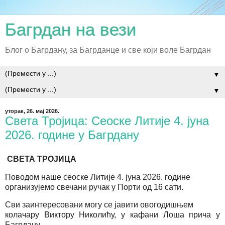
Багрдан на вези
Блог о Багрдану, за Багрданце и све који воле Багрдан
▼
▼
уторак, 26. мај 2026.
Света Тројица: Сеоске Литије 4. јуна
2026. године у Багрдану
СВЕТА ТРОЈИЦА
Поводом наше сеоске Литије 4. јуна 2026. године
организујемо свечани ручак у Порти од 16 сати.
Сви заинтересовани могу се јавити овогодишњем
колачару Виктору Николићу, у кафани Лоша прича у
Багрдану