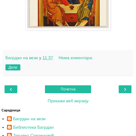
Багрдан на вези
у
11:37
Нема коментара:
Дели
‹
›
Почетна
Прикажи веб верзију
Сарадници
Багрдан на вези
Библиотека Багрдан
Здравко Сретеновић