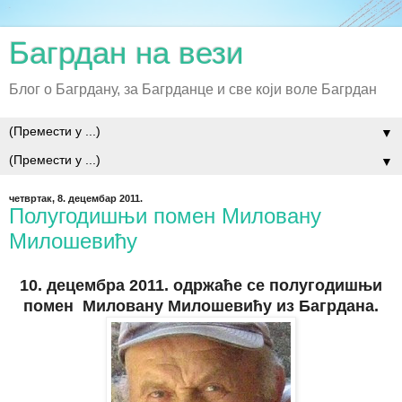
Багрдан на вези
Блог о Багрдану, за Багрданце и све који воле Багрдан
▼
▼
четвртак, 8. децембар 2011.
Полугодишњи помен Миловану
Милошевићу
10. децембра 2011. одржаће се полугодишњи
помен Миловану Милошевићу из Багрдана.