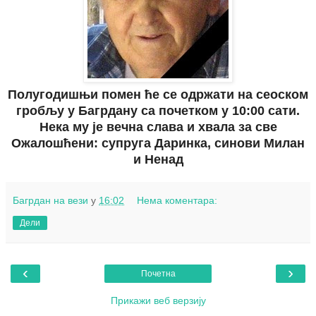
Полугодишњи помен ће се одржати на
сеоском
гробљу у Багрдану са почетком у 10:00 сати.
Нека му је вечна слава и хвала за све
Ожалошћени: супруга Даринка, синови Милан
и Ненад
Багрдан на вези
у
16:02
Нема коментара:
Дели
‹
›
Почетна
Прикажи веб верзију