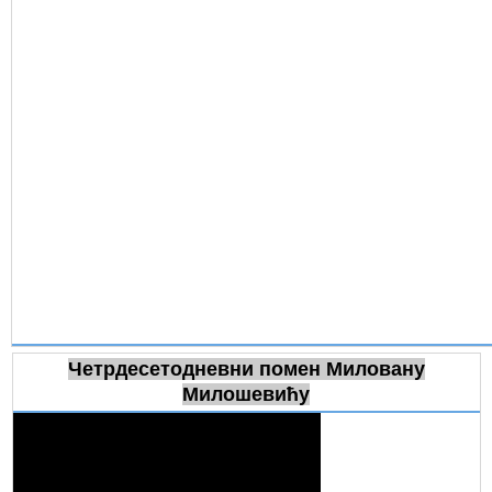
Четрдесетодневни помен Миловану
Милошевићу