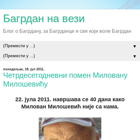
Багрдан на вези
Блог о Багрдану, за Багрданце и све који воле Багрдан
▼
▼
понедељак, 18. јул 2011.
Четрдесетодневни помен Миловану
Милошевићу
22. јула 2011. навршава се 40 дана како
М
илован Милошевић
није са нама.