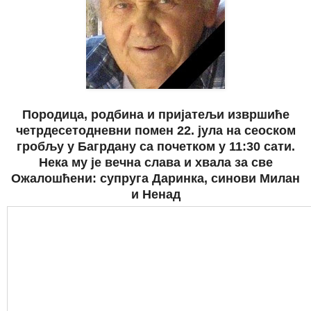
Породица, родбина и пријатељи извршиће
четрдесетодневни помен 22. јула на
сеоском
гробљу у Багрдану са почетком у 11:30 сати.
Нека му је вечна слава и хвала за све
Ожалошћени: супруга Даринка, синови Милан
и Ненад